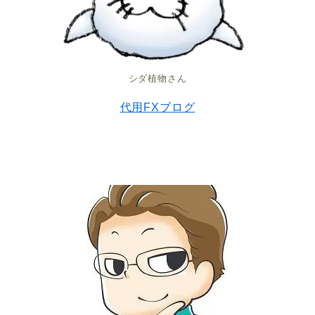
シダ植物さん
代用FXブログ