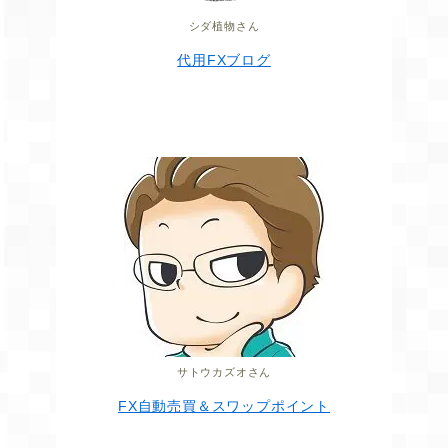
シダ植物さん
代用FXブログ
サトウカズオさん
FX自動売買＆スワップポイント