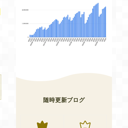
し
と
随時更新ブログ