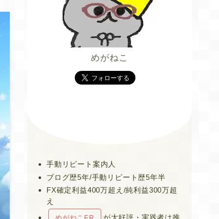
めがねこ
手動リピート案内人
ブログ歴5年/手動リピート歴5年半
FX確定利益400万超え/純利益300万超
え
が大好評・実践者は推
めがねこFR