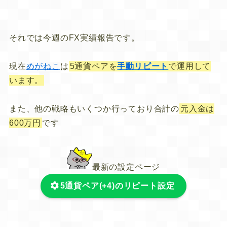
それでは今週のFX実績報告です。
現在
めがねこ
は
5通貨ペアを
手動リピート
で運用して
います。
また、他の戦略もいくつか行っており合計の
元入金は
600万円
です
最新の設定ページ
5通貨ペア(+4)のリピート設定