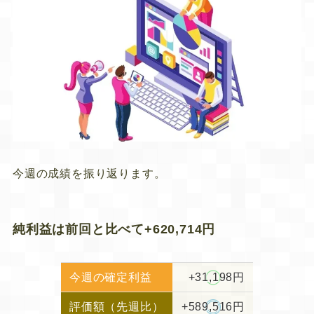
今週の成績を振り返ります。
純利益は前回と比べて+620,714円
今週の確定利益
+31,198円
評価額（先週比）
+589,516円