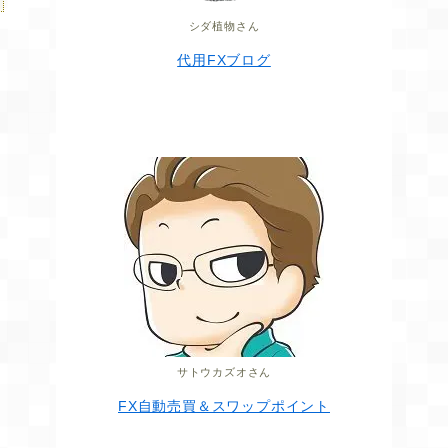
シダ植物さん
代用FXブログ
方
サトウカズオさん
FX自動売買＆スワップポイント