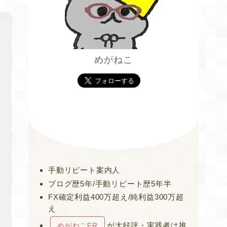
めがねこ
手動リピート案内人
ブログ歴5年/手動リピート歴5年半
FX確定利益400万超え/純利益300万超
え
が大好評・実践者は推
めがねこFR