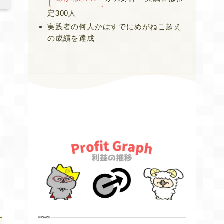
定300人
実践者の何人かはすでにめがねこ超え
の成績を達成
と
の