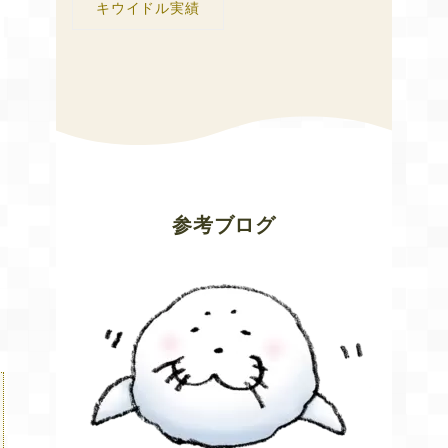
キウイドル実績
。
参考ブログ
で