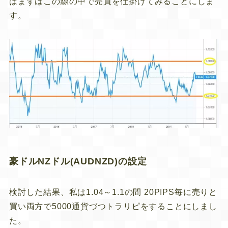
はまずはこの線の中で売買を仕掛けてみることにしま
す。
豪ドルNZドル(AUDNZD)の設定
検討した結果、私は
1.04～1.1の間
20PIPS
毎に
売り
と
買い
両方で5000通貨
づつトラリピをすることにしまし
た。