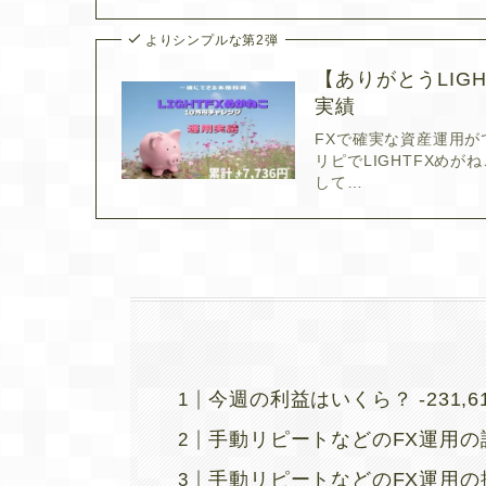
よりシンプルな第2弾
【ありがとうLIG
実績
FXで確実な資産運用が
リピでLIGHTFXめ
して…
今週の利益はいくら？ -231,6
手動リピートなどのFX運用の評価
手動リピートなどのFX運用の