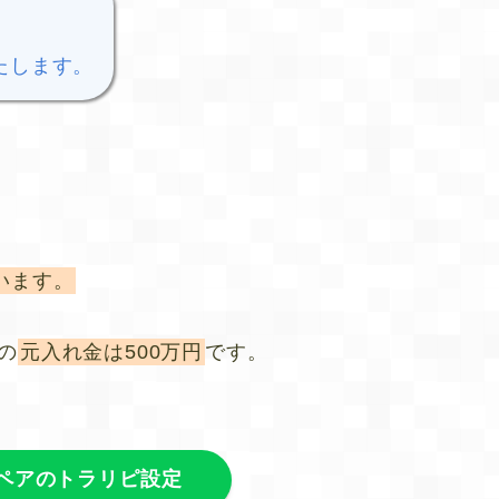
たします。
。
います。
の
元入れ金は500万円
です。
ペアのトラリピ設定