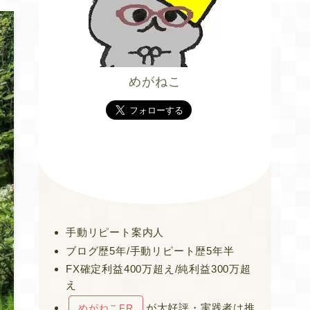
めがねこ
手動リピート案内人
ブログ歴5年/手動リピート歴5年半
FX確定利益400万超え/純利益300万超
え
が大好評・実践者は推
めがねこFR