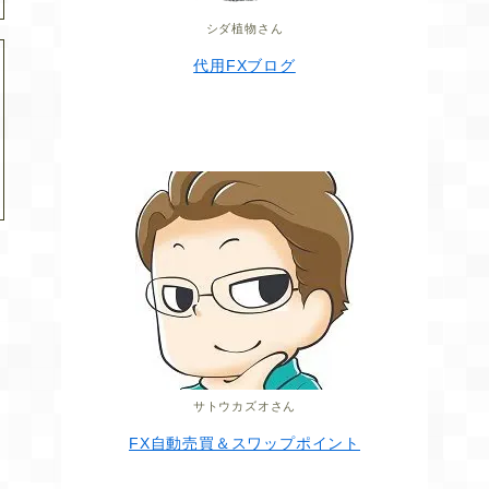
シダ植物さん
代用FXブログ
サトウカズオさん
FX自動売買＆スワップポイント