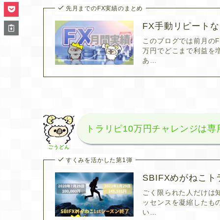
先月までのFX実績のまとめ
FX手動リピート
このブログでは前月のF
万円でどこまで利益を増
あ…
トラリピ10万円チャレンジは
ごうどん
すくみを活かした第1弾
SBIFXめがねこ
ごく限られた人だけは
ッセンスを凝縮したもの
い…