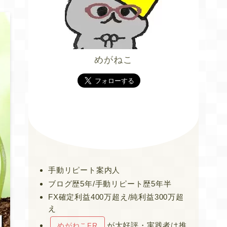
めがねこ
手動リピート案内人
ブログ歴5年/手動リピート歴5年半
FX確定利益400万超え/純利益300万超
え
が大好評・実践者は推
めがねこFR