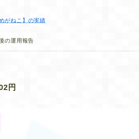
Xめがねこ】の実績
最後の運用報告
02円