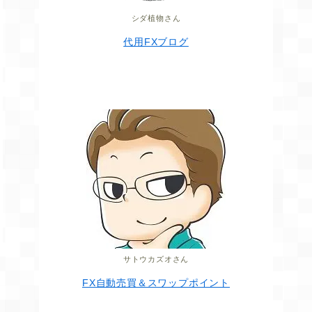
シダ植物さん
代用FXブログ
サトウカズオさん
FX自動売買＆スワップポイント