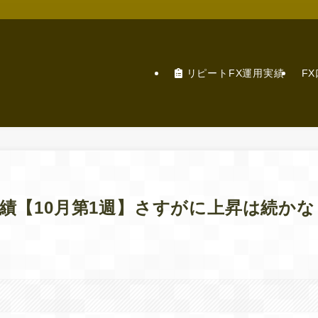
リピートFX運用実績
F
績【10月第1週】さすがに上昇は続かな