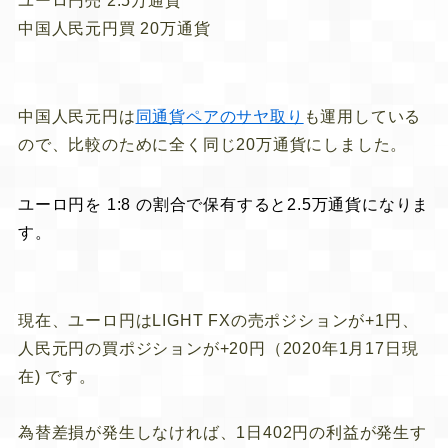
ユーロ円
売
2.5万通貨
中国人民元円
買
20万通貨
中国人民元円は
同通貨ペアのサヤ取り
も運用している
ので、比較のために全く同じ20万通貨にしました。
ユーロ円を
1:8
の割合で保有すると2.5万通貨になりま
す。
現在、ユーロ円はLIGHT FXの売ポジションが
+1円
、
人民元円の買ポジションが
+20円
（2020年1月17日現
在) です。
為替差損が発生しなければ、1日
402円
の利益が発生す