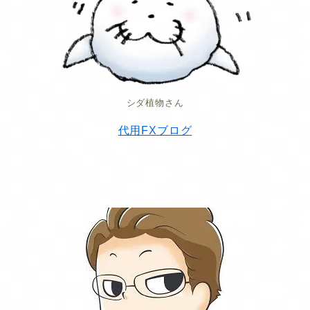
シダ植物さん
代用FXブログ