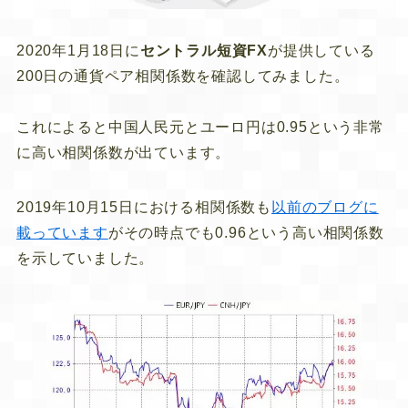
2020年1月18日に
セントラル短資FX
が提供している
200日の通貨ペア相関係数を確認してみました。
これによると中国人民元とユーロ円は
0.95
という非常
に高い相関係数が出ています。
2019年10月15日における相関係数も
以前のブログに
載っています
がその時点でも
0.96
という高い相関係数
を示していました。