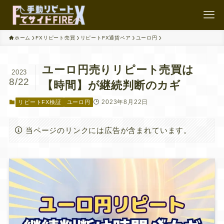
ホーム
FXリピート売買
リピートFX通貨ペア
ユーロ円
ユーロ円売りリピート売買は
2023
8/22
【時間】が継続判断のカギ
2023年8月22日
リピートFX検証
ユーロ円
当ページのリンクには広告が含まれています。