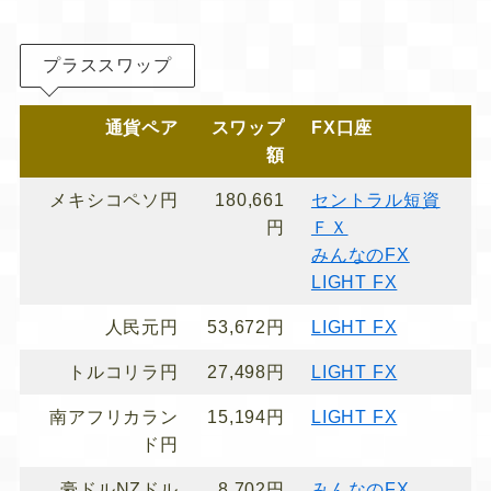
プラススワップ
通貨ペア
スワップ
FX口座
額
メキシコペソ円
180,661
セントラル短資
円
ＦＸ
みんなのFX
LIGHT FX
人民元円
53,672円
LIGHT FX
トルコリラ円
27,498円
LIGHT FX
南アフリカラン
15,194円
LIGHT FX
ド円
豪ドルNZドル
8,702円
みんなのFX