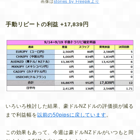
画像は
stories by Freepikより
手動リピートの利益 +17,839円
いろいろ検討した結果、豪ドルNZドルの評価損が減る
まで利益幅を
以前の50pipsに戻しています
。
この効果もあって、今週は豪ドルNZドルがいつもと同