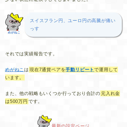
スイスフラン円、ユーロ円の高騰が痛い
っす
めがねこ
それでは実績報告です。
めがねこ
は
現在7通貨ペアを
手動リピート
で運用して
います。
また、他の戦略もいくつか行っており合計の
元入れ金
は500万円
です。
最新の設定ページ