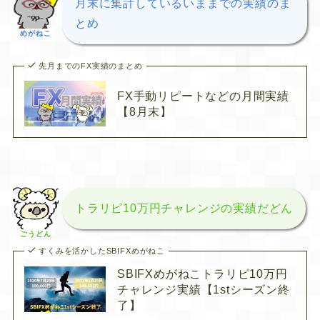
月末に集計しているいままでの実績のま
とめ
めがねこ
先月までのFX実績のまとめ
FX手動リピートなどの月間実績
【8月末】
トラリピ10万円チャレンジの実績だどん
ごうどん
すくみを活かしたSBIFXめがねこ
SBIFXめがねこトラリピ10万円
チャレンジ実績【1stシーズン終
了】