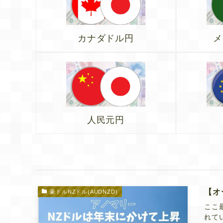
カナダドル円
メ
人民元円
【オ
豪ドルNZドル(AUDNZD)
ここ
れてい