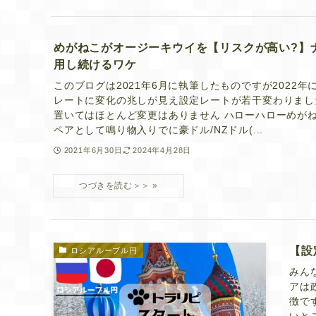
めがねこがオージーキウイを【リスクが高い?】
用し続けるワケ
このブログは2021年6月に執筆したものですが2022
レートに変化の兆しが見え設定レートが若干変わりまし
置いてはほとんど変更はありません ハローハローめが
ペアとして鳴り物入りでに豪ドル/NZドル(...
2021年6月30日
2024年4月28日
【設
ロシアルーブル円
みん
アは
徴で