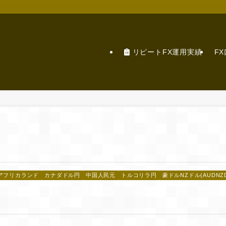
リピートFX運用実績
F
アフリカランド
カナダドル円
中国人民元
トルコリラ円
豪ドルNZドル(AUDNZ