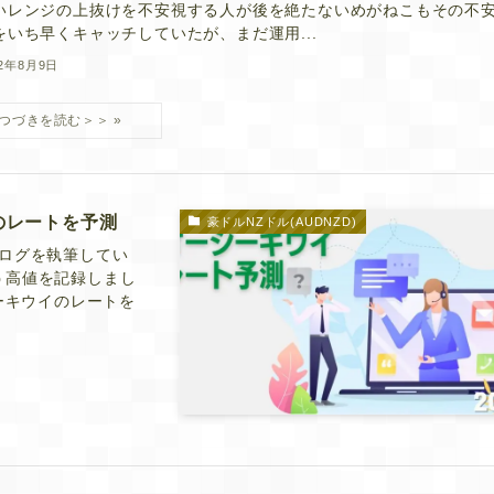
いレンジの上抜けを不安視する人が後を絶たないめがねこもその不
をいち早くキャッチしていたが、まだ運用...
22年8月9日
後のレートを予測
豪ドルNZドル(AUDNZD)
ログを執筆してい
いう高値を記録しまし
ジーキウイのレートを