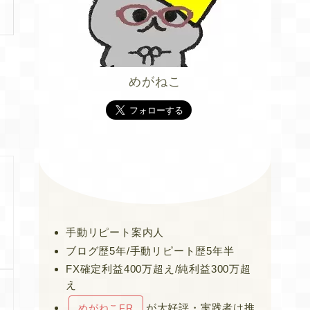
めがねこ
手動リピート案内人
ブログ歴5年/手動リピート歴5年半
FX確定利益400万超え/純利益300万超
え
が大好評・実践者は推
めがねこFR