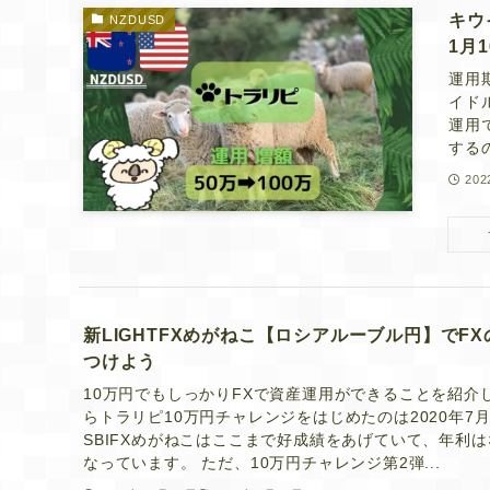
キウ
NZDUSD
1月
運用
イド
運用
するの
20
新LIGHTFXめがねこ【ロシアルーブル円】でF
つけよう
10万円でもしっかりFXで資産運用ができることを紹介
らトラリピ10万円チャレンジをはじめたのは2020年7
SBIFXめがねこはここまで好成績をあげていて、年利は
なっています。 ただ、10万円チャレンジ第2弾...