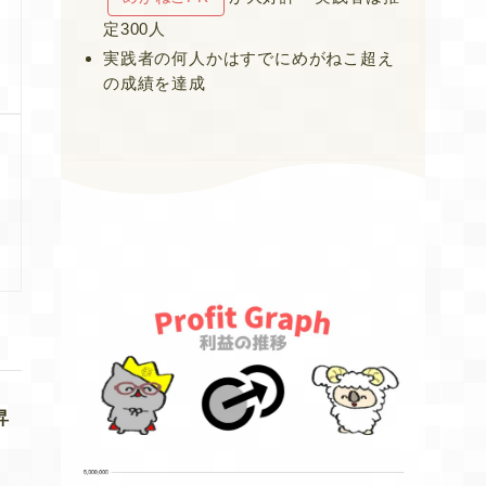
定300人
実践者の何人かはすでにめがねこ超え
の成績を達成
昇
ら
イ