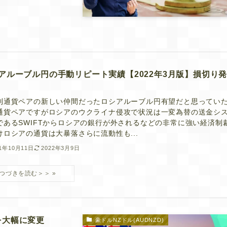
アルーブル円の手動リピート実績【2022年3月版】損切り
利通貨ペアの新しい仲間だったロシアルーブル円有望だと思ってい
通貨ペアですがロシアのウクライナ侵攻で状況は一変為替の送金シ
であるSWIFTからロシアの銀行が外されるなどの非常に強い経済制
けロシアの通貨は大暴落さらに流動性も...
21年10月11日
2022年3月9日
を大幅に変更
豪ドルNZドル(AUDNZD)