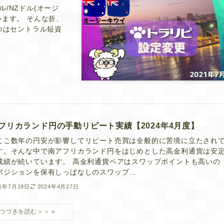
/NZドル(オージ
ます。 そんな折、
つはセントラル短資
フリカランド円の手動リピート実績【2024年4月度】
ここ数年の円安が影響してリピート売買は全般的に苦境に立たされ
す。そんな中で南アフリカランド円をはじめとした高金利通貨は安
成績が続いています。 高金利通貨ペアはスワップポイントも高いの
ポジションを保有しっぱなしのスワップ...
21年7月19日
2024年4月27日