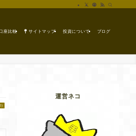
X口座比較
サイトマップ
投資について
ブログ
運営ネコ
D)