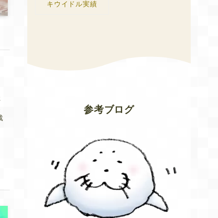
キウイドル実績
発
た
ス
参考ブログ
裁