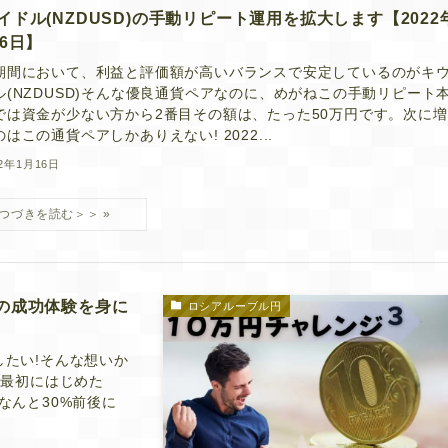
イドル(NZDUSD)の手動リピート運用を拡大します【2022
16日】
期間において、利益と評価額が高いバランスで安定しているのがキ
ル(NZDUSD)そんな優良通貨ペアなのに、めがねこの手動リピート
では資金が少ない方から2番目その額は、たった50万円です。次に
はこの通貨ペアしかありえない! 2022...
22年1月16日
Xの成功体験を身に
ロシアルーブル円
したい!そんな想いか
月最初にはじめた
なんと30%前後に