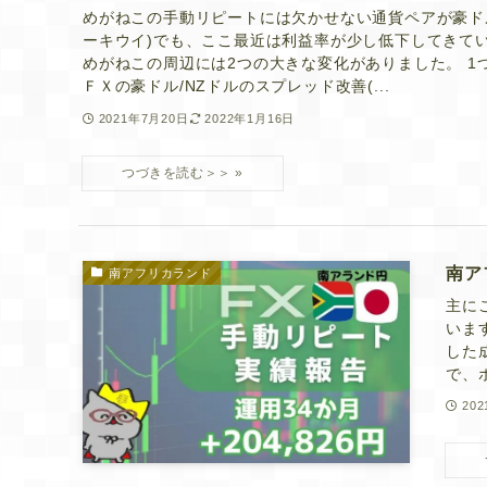
めがねこの手動リピートには欠かせない通貨ペアが豪ドル
ーキウイ)でも、ここ最近は利益率が少し低下してきてい
めがねこの周辺には2つの大きな変化がありました。 1
ＦＸの豪ドル/NZドルのスプレッド改善(...
2021年7月20日
2022年1月16日
南ア
南アフリカランド
主に
いま
した
で、
20