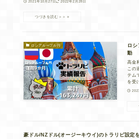
2021年10月27日
2022年2月28日
ロシ
ロシアルーブル円
動
高金
この
テム
を受
20
豪ドル/NZドル(オージーキウイ)のトラリピ設定