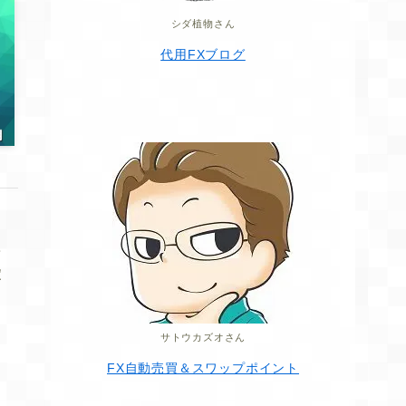
シダ植物さん
代用FXブログ
て
定
サトウカズオさん
FX自動売買＆スワップポイント