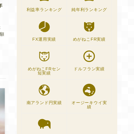
年
利益率ランキング
純年利ランキング
ウ
本
増額
FX運用実績
めがねこFR実績
めがねこFRセン
ドルフラン実績
短実績
南アランド円実績
オージーキウイ実
績