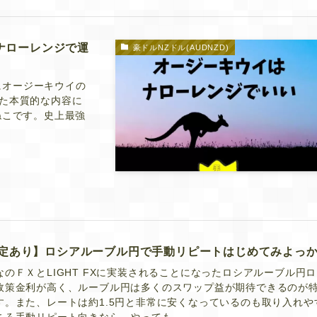
ナローレンジで運
豪ドルNZドル(AUDNZD)
年にオージーキウイの
た本質的な内容に
ねこです。史上最強
定あり】ロシアルーブル円で手動リピートはじめてみよっ
なのＦＸとLIGHT FXに実装されることになったロシアルーブル円
政策金利が高く、ルーブル円は多くのスワップ益が期待できるのが
す。また、レートは約1.5円と非常に安くなっているのも取り入れや